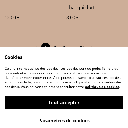
Chat qui dort
12,00 €
8,00 €
1
2
3
...
23
Cookies
Ce site Internet utilise des cookies. Les cookies sont de petits fichiers qui
nous aident à comprendre comment vous utilisez nos services afin
d'améliorer votre expérience. Vous pouvez en savoir plus sur ces cookies
Contact Us
Legal Terms
et contrôler la façon dont ils sont utilisés en cliquant sur « Paramètres des
Privacy Policy
Cookie Policy
cookies ». Vous pouvez également consulter notre
politique de cookies
.
Tout accepter
©
2026
JP 3D Print
Paramètres de cookies
powered by