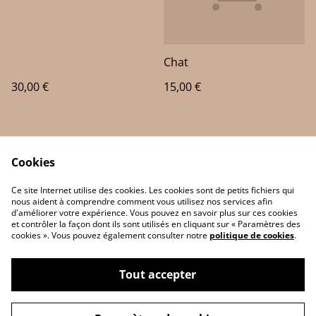
Chat
30,00 €
15,00 €
Cookies
Ce site Internet utilise des cookies. Les cookies sont de petits fichiers qui
nous aident à comprendre comment vous utilisez nos services afin
d'améliorer votre expérience. Vous pouvez en savoir plus sur ces cookies
Contact Us
Legal Terms
et contrôler la façon dont ils sont utilisés en cliquant sur « Paramètres des
Privacy Policy
Cookie Policy
cookies ». Vous pouvez également consulter notre
politique de cookies
.
Tout accepter
©
2026
JP 3D Print