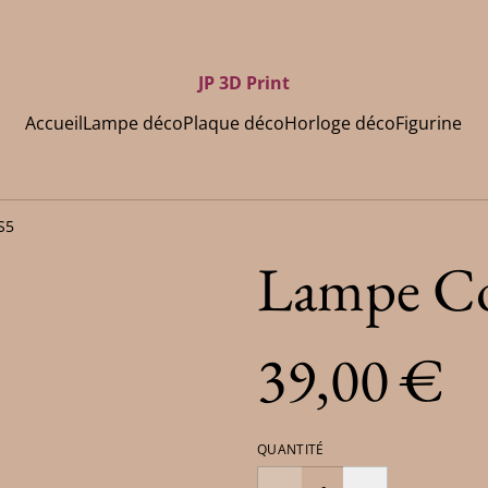
JP 3D Print
Accueil
Lampe déco
Plaque déco
Horloge déco
Figurine
S5
Lampe Co
39,00 €
QUANTITÉ