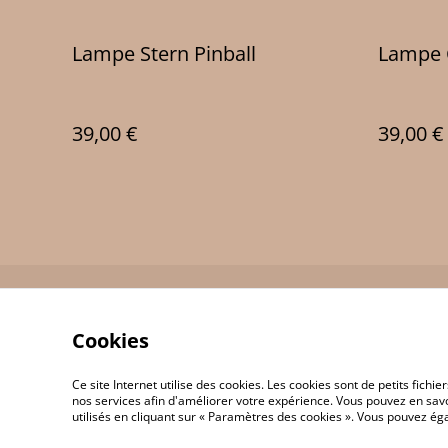
Lampe Stern Pinball
Lampe 
39,00 €
39,00 €
Contact Us
Cookies
Ce site Internet utilise des cookies. Les cookies sont de petits fic
nos services afin d'améliorer votre expérience. Vous pouvez en savoi
utilisés en cliquant sur « Paramètres des cookies ». Vous pouvez é
©
2026
JP 3D Print