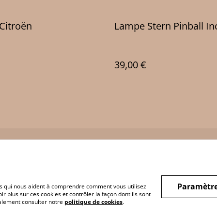
Citroën
Lampe Stern Pinball In
39,00 €
Legal Terms
Privacy Policy
Cookie 
Paramètre
hiers qui nous aident à comprendre comment vous utilisez
r plus sur ces cookies et contrôler la façon dont ils sont
galement consulter notre
politique de cookies
.