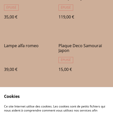
ÉPUISÉ
ÉPUISÉ
35,00 €
119,00 €
Lampe alfa romeo
Plaque Deco Samouraï
Japon
ÉPUISÉ
39,00 €
15,00 €
Cookies
Ce site Internet utilise des cookies. Les cookies sont de petits fichiers qui
nous aident à comprendre comment vous utilisez nos services afin