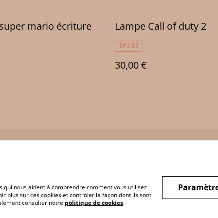
uper mario écriture
Lampe Call of duty 2
ÉPUISÉ
30,00 €
Legal Terms
Privacy Policy
Cookie 
Paramètre
hiers qui nous aident à comprendre comment vous utilisez
r plus sur ces cookies et contrôler la façon dont ils sont
galement consulter notre
politique de cookies
.