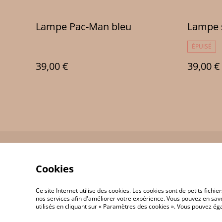
Lampe Pac-Man bleu
Lampe s
ÉPUISÉ
39,00 €
39,00 €
Contact Us
Cookies
Ce site Internet utilise des cookies. Les cookies sont de petits fic
nos services afin d'améliorer votre expérience. Vous pouvez en savoi
utilisés en cliquant sur « Paramètres des cookies ». Vous pouvez é
©
2026
JP 3D Print