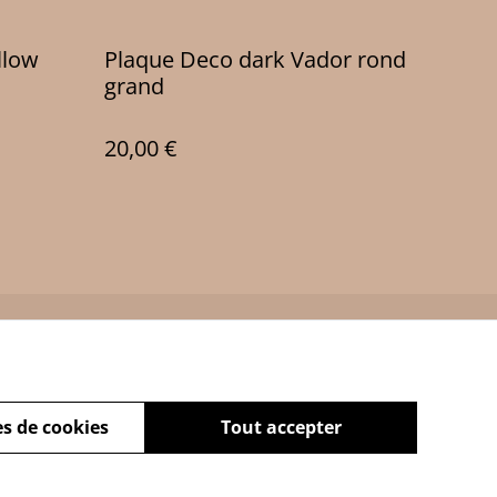
llow
Plaque Deco dark Vador rond
grand
20,00 €
Policy
s de cookies
Tout accepter
powered by