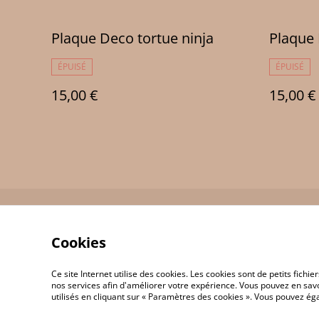
Plaque Deco tortue ninja
Plaque 
ÉPUISÉ
ÉPUISÉ
15,00 €
15,00 €
Contact Us
Cookies
Ce site Internet utilise des cookies. Les cookies sont de petits fic
nos services afin d'améliorer votre expérience. Vous pouvez en savoi
utilisés en cliquant sur « Paramètres des cookies ». Vous pouvez é
©
2026
JP 3D Print