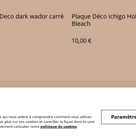
Deco dark wador carré
Plaque Déco Ichigo Ho
Bleach
10,00 €
Legal Terms
Privacy Policy
Cookie 
Paramètre
hiers qui nous aident à comprendre comment vous utilisez
r plus sur ces cookies et contrôler la façon dont ils sont
galement consulter notre
politique de cookies
.