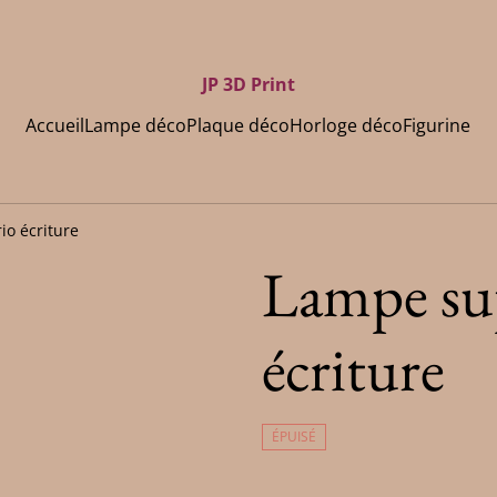
JP 3D Print
Accueil
Lampe déco
Plaque déco
Horloge déco
Figurine
o écriture
Lampe su
écriture
ÉPUISÉ