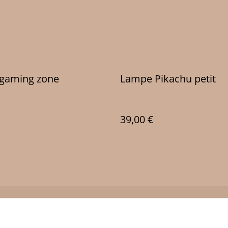
gaming zone
Lampe Pikachu petit
39,00 €
Legal Terms
Privacy Policy
Cookie 