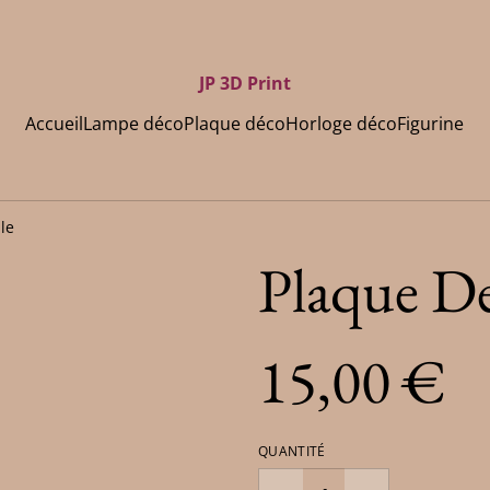
JP 3D Print
Accueil
Lampe déco
Plaque déco
Horloge déco
Figurine
le
Plaque De
15,00 €
QUANTITÉ