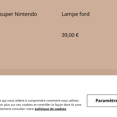
Lampe super Nintendo
Lampe ford
39,00 €
Legal Terms
Privacy Policy
Cookie 
Paramètre
hiers qui nous aident à comprendre comment vous utilisez
r plus sur ces cookies et contrôler la façon dont ils sont
galement consulter notre
politique de cookies
.