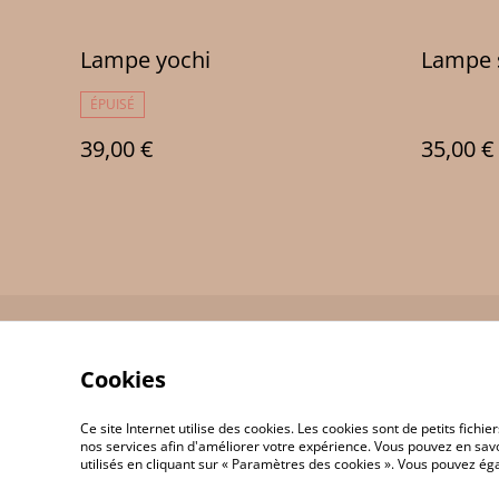
Lampe yochi
ÉPUISÉ
39,00 €
35,00 €
Contact Us
Cookies
Ce site Internet utilise des cookies. Les cookies sont de petits fic
nos services afin d'améliorer votre expérience. Vous pouvez en savoi
utilisés en cliquant sur « Paramètres des cookies ». Vous pouvez é
©
2026
JP 3D Print