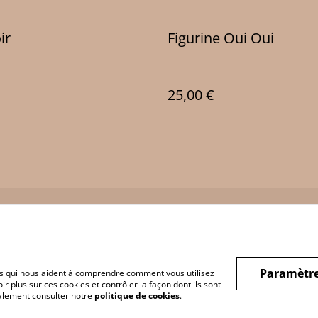
ir
Figurine Oui Oui
25,00 €
Legal Terms
Privacy Policy
Cookie 
Paramètre
hiers qui nous aident à comprendre comment vous utilisez
r plus sur ces cookies et contrôler la façon dont ils sont
galement consulter notre
politique de cookies
.