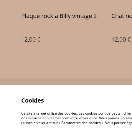
Plaque rock a Billy vintage 2
Chat no
12,00 €
12,00 €
Contact Us
Cookies
Ce site Internet utilise des cookies. Les cookies sont de petits fic
nos services afin d'améliorer votre expérience. Vous pouvez en savoi
utilisés en cliquant sur « Paramètres des cookies ». Vous pouvez é
©
2026
JP 3D Print