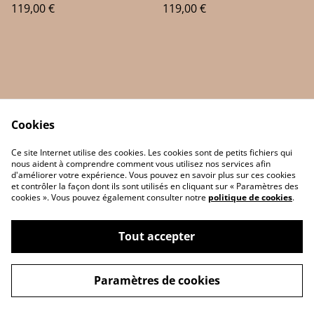
119,00 €
119,00 €
Cookies
Ce site Internet utilise des cookies. Les cookies sont de petits fichiers qui
nous aident à comprendre comment vous utilisez nos services afin
d'améliorer votre expérience. Vous pouvez en savoir plus sur ces cookies
Contact Us
Legal Terms
et contrôler la façon dont ils sont utilisés en cliquant sur « Paramètres des
Privacy Policy
Cookie Policy
cookies ». Vous pouvez également consulter notre
politique de cookies
.
Tout accepter
©
2026
JP 3D Print
Paramètres de cookies
powered by